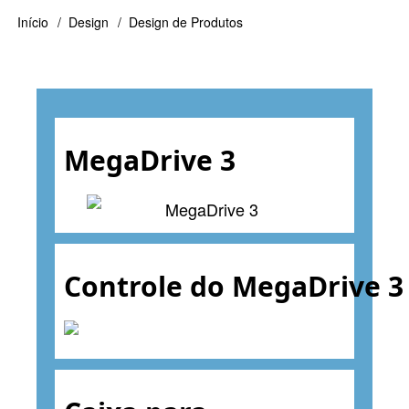
Início
Design
Design de Produtos
Trilha
de
navegação
MegaDrive 3
Controle do MegaDrive 3