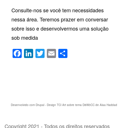
Consulte-nos se você tem necessidades
nessa área. Teremos prazer em conversar
sobre isso e desenvolvermos uma solução
sob medida
F
Li
T
E
S
a
n
wi
m
h
c
k
tt
ail
ar
e
e
er
e
b
dI
o
n
o
Desenvolvido com Drupal
- Design TCI Art sobre tema D8W3CC de
Alaa Haddad
k
Copyright 2021 - Todos os direitos reservados