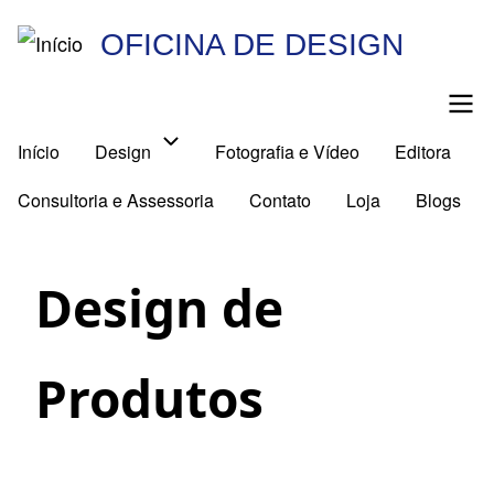
Pular
OFICINA DE DESIGN
para
o
conteúdo
Início
Design
Fotografia e Vídeo
Editora
principal
Main
Consultoria e Assessoria
Contato
Loja
Blogs
navigation
Design de
Produtos