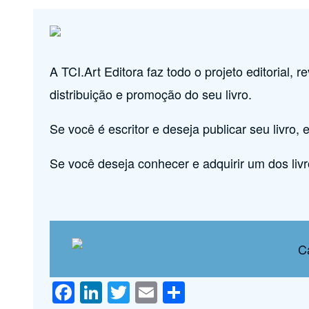
de
A TCI.Art Editora faz todo o projeto editorial, r
navegação
distribuição e promoção do seu livro.
Se você é escritor e deseja publicar seu livro,
e
Se você deseja conhecer e adquirir um dos livr
F
Li
T
E
S