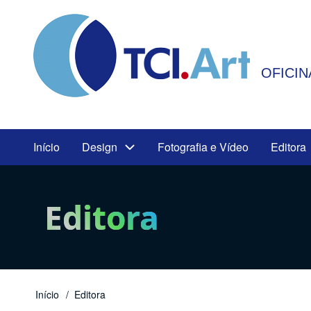
Pular
para
o
OFICIN
conteúdo
principal
User
Início
Design
Fotografia e Vídeo
Editora
Main
account
navigation
menu
Editora
Início
Editora
Trilha